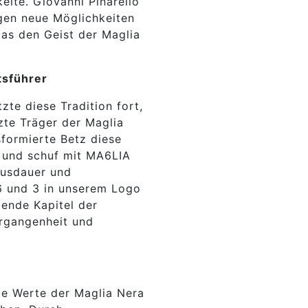
lte. Giovanni Pinarello
gen neue Möglichkeiten
das den Geist der Maglia
tsführer
zte diese Tradition fort,
tzte Träger der Maglia
sformierte Betz diese
on und schuf mit MA6LIA
Ausdauer und
 6 und 3 in unserem Logo
ende Kapitel der
rgangenheit und
ie Werte der Maglia Nera