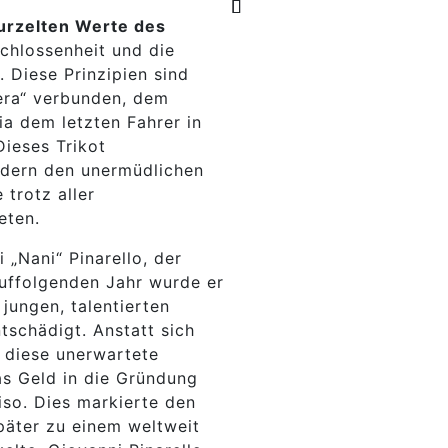
urzelten Werte des
chlossenheit und die
. Diese Prinzipien sind
era“ verbunden, dem
ia dem letzten Fahrer in
ieses Trikot
ondern den unermüdlichen
 trotz aller
eten.
i „Nani“ Pinarello, der
uffolgenden Jahr wurde er
 jungen, talentierten
tschädigt. Anstatt sich
o diese unerwartete
as Geld in die Gründung
iso. Dies markierte den
später zu einem weltweit